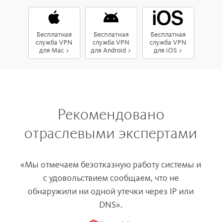
Бесплатная
Бесплатная
Бесплатная
служба VPN
служба VPN
служба VPN
для Mac >
для Android >
для iOS >
Рекомендовано
отраслевыми экспертами
«Мы отмечаем безотказную работу системы и
с удовольствием сообщаем, что не
«A
обнаружили ни одной утечки через IP или
DNS».