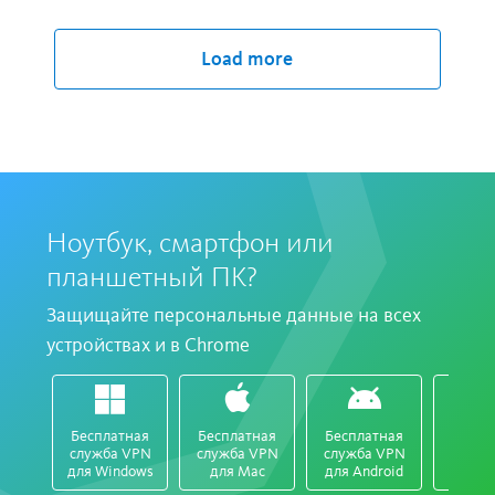
Phantom VPN
Load more
ОТСУТСТВИЕ ЖУРНАЛОВ
Avira не использует журналы и не
отслеживает веб-сайты, которые вы
посещаете
Ноутбук, смартфон или
УДОБСТВО ИСПОЛЬЗОВАНИЯ
планшетный ПК?
Включили. Выключили. Включили.
Защищайте персональные данные на всех
Выключили. Проще не бывает!
устройствах и в Chrome
ЗАЩИТА ОТ УТЕЧКИ ДАННЫХ ЧЕРЕЗ DNS
Поддержка протоколов IP v4 и v6
Бесплатная
Бесплатная
Бесплатная
Беспл
служба VPN
служба VPN
служба VPN
служб
для Windows
для Mac
для Android
для
АНОНИМНЫЙ ПРОСМОТР